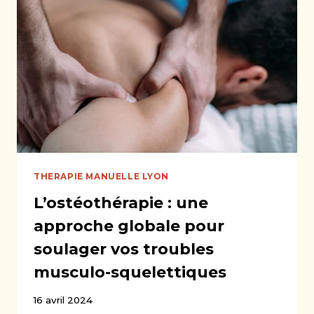
SOULAGER
ET
GUÉRIR
LE
CORPS
HUMAIN.
THERAPIE MANUELLE LYON
L’ostéothérapie : une
approche globale pour
soulager vos troubles
musculo-squelettiques
16 avril 2024