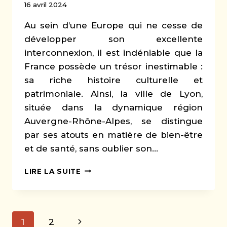
16 avril 2024
Au sein d’une Europe qui ne cesse de
développer son excellente
interconnexion, il est indéniable que la
France possède un trésor inestimable :
sa riche histoire culturelle et
patrimoniale. Ainsi, la ville de Lyon,
située dans la dynamique région
Auvergne-Rhône-Alpes, se distingue
par ses atouts en matière de bien-être
et de santé, sans oublier son…
DÉCOUVREZ
LIRE LA SUITE
LYON
ET
SES
ENVIRONS
Navigation
Page
1
2
: